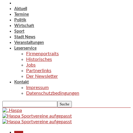
Aktuell
Termine
Politik
Wirtschaft
Sport
Stadt News
Veranstaltungen
Leserservice
Firmenportraits
Historisches
Jobs
Partnerlinks
Der Newsletter
Kontakt
Impressum
Datenschutzbedingungen
Aktuell