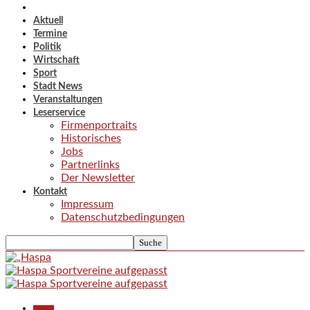
Aktuell
Termine
Politik
Wirtschaft
Sport
Stadt News
Veranstaltungen
Leserservice
Firmenportraits
Historisches
Jobs
Partnerlinks
Der Newsletter
Kontakt
Impressum
Datenschutzbedingungen
Aktuell