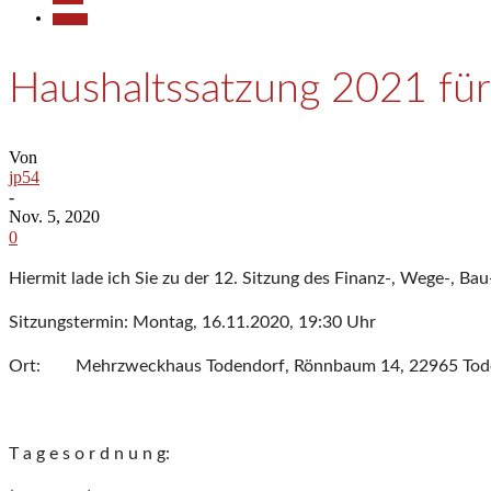
Termine
Haushaltssatzung 2021 fü
Von
jp54
-
Nov. 5, 2020
0
Hiermit lade ich Sie zu der 12. Sitzung des Finanz-, Wege-, 
Sitzungstermin: Montag, 16.11.2020, 19:30 Uhr
Ort: Mehrzweckhaus Todendorf, Rönnbaum 14, 22965 Tod
T a g e s o r d n u n g: