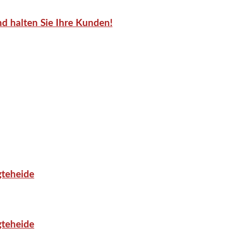
d halten Sie Ihre Kunden!
gteheide
gteheide