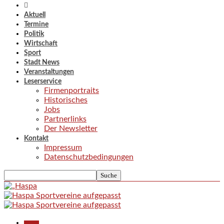
Aktuell
Termine
Politik
Wirtschaft
Sport
Stadt News
Veranstaltungen
Leserservice
Firmenportraits
Historisches
Jobs
Partnerlinks
Der Newsletter
Kontakt
Impressum
Datenschutzbedingungen
Aktuell