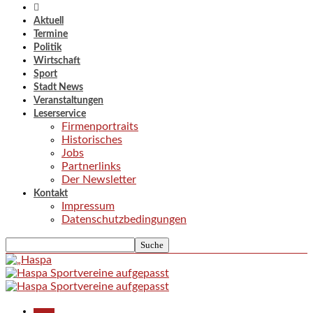
Aktuell
Termine
Politik
Wirtschaft
Sport
Stadt News
Veranstaltungen
Leserservice
Firmenportraits
Historisches
Jobs
Partnerlinks
Der Newsletter
Kontakt
Impressum
Datenschutzbedingungen
Aktuell