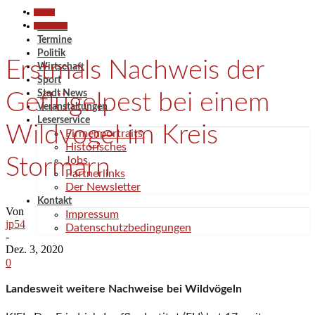
Aktuell
Gesellschaft
Aktuell
Termine
Politik
Erstmals Nachweis der
Wirtschaft
Sport
Stadt News
Geflügelpest bei einem
Veranstaltungen
Leserservice
Wildvogel im Kreis
Firmenportraits
Historisches
Stormarn
Jobs
Partnerlinks
Der Newsletter
Kontakt
Von
Impressum
jp54
Datenschutzbedingungen
-
Dez. 3, 2020
0
Landesweit weitere Nachweise bei Wildvögeln