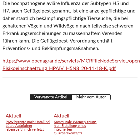
Die hochpathogene aviäre Influenza der Subtypen H5 und
H7, auch Geflügelpest genannt, ist eine anzeigepflichtige und
daher staatlich bekämpfungspflichtige Tierseuche, die bei
gehaltenen Vögeln und Wildvögeln nach teilweise schweren
Erkrankungserscheinungen zu massenhaftem Verenden
führen kann. Die Geflügelpest-Verordnung enthält
Präventions- und Bekämpfungsmaßnahmen.
https://www.openagrar.de/servlets/MCRFileNodeServlet/open
Risikoeinschaetzung_HPAIV_H5N8_20-11-18-K.pdf
Verwandte Artikel
Mehr vom Autor
Aktuell
Aktuell
PKW brannte nach Unfall bei
Kommunale Wärmeplanung,
Lütau Autofahrer
hier: Erstellung eines
lebensgefährlich verletzt
integrierten
Quartierskonzepts