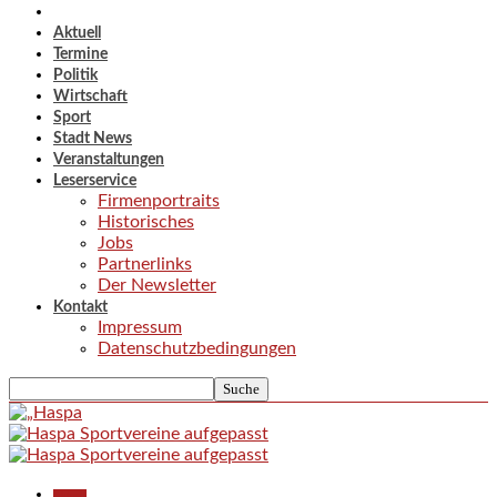
Aktuell
Termine
Politik
Wirtschaft
Sport
Stadt News
Veranstaltungen
Leserservice
Firmenportraits
Historisches
Jobs
Partnerlinks
Der Newsletter
Kontakt
Impressum
Datenschutzbedingungen
Aktuell