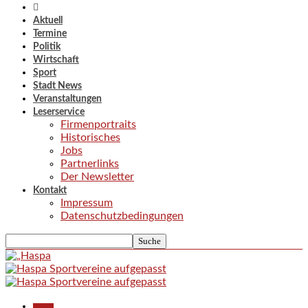
Aktuell
Termine
Politik
Wirtschaft
Sport
Stadt News
Veranstaltungen
Leserservice
Firmenportraits
Historisches
Jobs
Partnerlinks
Der Newsletter
Kontakt
Impressum
Datenschutzbedingungen
Aktuell