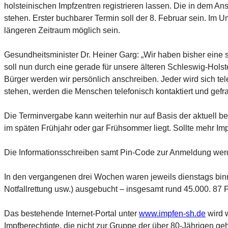
holsteinischen Impfzentren registrieren lassen. Die in dem A
stehen. Erster buchbarer Termin soll der 8. Februar sein. Im 
längeren Zeitraum möglich sein.
Gesundheitsminister Dr. Heiner Garg: „Wir haben bisher eine 
soll nun durch eine gerade für unsere älteren Schleswig-Hols
Bürger werden wir persönlich anschreiben. Jeder wird sich te
stehen, werden die Menschen telefonisch kontaktiert und gefr
Die Terminvergabe kann weiterhin nur auf Basis der aktuell 
im späten Frühjahr oder gar Frühsommer liegt. Sollte mehr Impf
Die Informationsschreiben samt Pin-Code zur Anmeldung werde
In den vergangenen drei Wochen waren jeweils dienstags binnen 
Notfallrettung usw.) ausgebucht – insgesamt rund 45.000. 87 
Das bestehende Internet-Portal unter
www.impfen-sh.de
wird 
Impfberechtigte, die nicht zur Gruppe der über 80-Jährigen ge