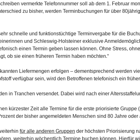
nschreiben vermerkte Telefonnummer soll ab dem 1. Februar mont
Unterschied zu bisher, werden Terminbuchungen für über 80jährig
sehr schnelle und funktionstüchtige Terminvergabe für die Buch
teinerinnen und Schleswig-Holsteiner exklusive Anmeldemöglich
lefonisch einen Termin geben lassen können. Ohne Stress, ohne
agt, ob sie einen früheren Termin haben möchten.“
bekannten Liefermengen erfolgen – dementsprechend werden viel
stoff verfügbar sein, wird den Betroffenen telefonisch ein früh
n in Tranchen versendet. Dabei wird nach einer Altersstaffel
kürzester Zeit alle Termine für die erste priorisierte Gruppe (8
Prozent der bisher angemeldeten Menschen sind 80 Jahre oder ä
weiterhin
für alle anderen Gruppen
der höchsten Priorisierung 
hören, weiterhin wöchentlich Termine buchen können. Hierfür wi