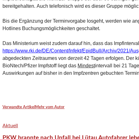
bereitgehalten.
Auch telefonisch wird es dieser Gruppe möglic
Bis die Ergänzung der Terminvorgabe losgeht, werden wie ang
Hotlines Buchungsmöglichkeiten geschaltet.
Das Ministerium weist zudem darauf hin, dass das Impfinterv
https://www.rki.de/DE/Content/Infekt/EpidBull/Archiv/2021/A
abgedeckten Zeitraumes von derzeit 42 Tagen erfolgen. Der k
BioNtech/Pfizer Impfstoff liegt das
Mindest
intervall bei 21 Ta
Auswirkungen auf bisher in den Impfzentren gebuchten Termin
Verwandte Artikel
Mehr vom Autor
Aktuell
PKW brannte nach Unfall bei Lütau Autofahrer lebe