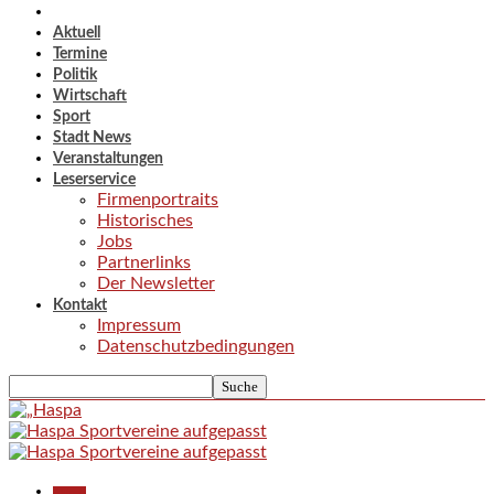
Aktuell
Termine
Politik
Wirtschaft
Sport
Stadt News
Veranstaltungen
Leserservice
Firmenportraits
Historisches
Jobs
Partnerlinks
Der Newsletter
Kontakt
Impressum
Datenschutzbedingungen
Aktuell