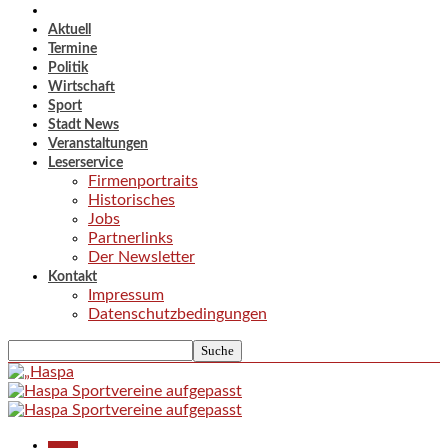
Aktuell
Termine
Politik
Wirtschaft
Sport
Stadt News
Veranstaltungen
Leserservice
Firmenportraits
Historisches
Jobs
Partnerlinks
Der Newsletter
Kontakt
Impressum
Datenschutzbedingungen
Aktuell