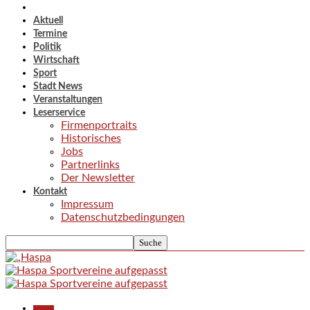
Aktuell
Termine
Politik
Wirtschaft
Sport
Stadt News
Veranstaltungen
Leserservice
Firmenportraits
Historisches
Jobs
Partnerlinks
Der Newsletter
Kontakt
Impressum
Datenschutzbedingungen
Aktuell