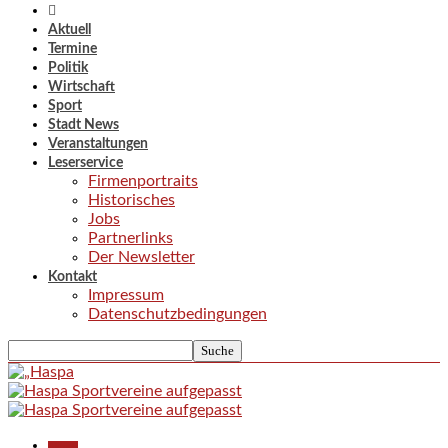
Aktuell
Termine
Politik
Wirtschaft
Sport
Stadt News
Veranstaltungen
Leserservice
Firmenportraits
Historisches
Jobs
Partnerlinks
Der Newsletter
Kontakt
Impressum
Datenschutzbedingungen
Aktuell