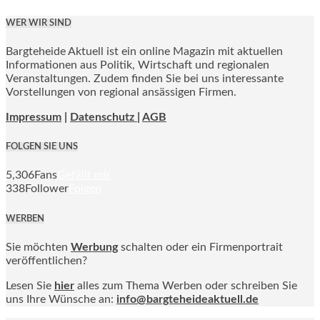
WER WIR SIND
Bargteheide Aktuell ist ein online Magazin mit aktuellen
Informationen aus Politik, Wirtschaft und regionalen
Veranstaltungen. Zudem finden Sie bei uns interessante
Vorstellungen von regional ansässigen Firmen.
Impressum
|
Datenschutz |
AGB
FOLGEN SIE UNS
5,306
Fans
Gefällt mir
338
Follower
Folgen
WERBEN
Sie möchten
Werbung
schalten oder ein Firmenportrait
veröffentlichen?
Lesen Sie
hier
alles zum Thema Werben oder schreiben Sie
uns Ihre Wünsche an:
info@bargteheideaktuell.de