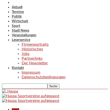
Aktuell
Termine
Politik
Wirtschaft
Sport
Stadt News
Veranstaltungen
Leserservice
Firmenportraits
Historisches
Jobs
Partnerlinks
Der Newsletter
Kontakt
Impressum
Datenschutzbedingungen
Aktuell