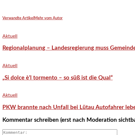
Verwandte Artikel
Mehr vom Autor
Aktuell
Regionalplanung – Landesregierung muss Gemeind
Aktuell
„Si dolce è’l tormento – so süß ist die Qual“
Aktuell
PKW brannte nach Unfall bei Lütau Autofahrer lebe
Kommentar schreiben (erst nach Moderation sichtb