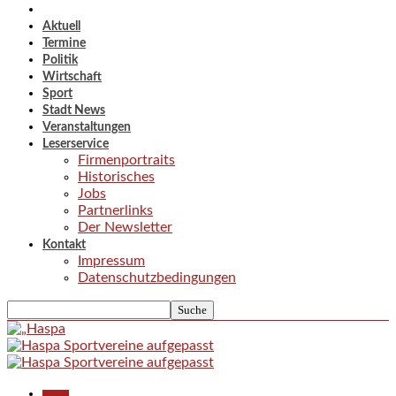
Aktuell
Termine
Politik
Wirtschaft
Sport
Stadt News
Veranstaltungen
Leserservice
Firmenportraits
Historisches
Jobs
Partnerlinks
Der Newsletter
Kontakt
Impressum
Datenschutzbedingungen
Aktuell