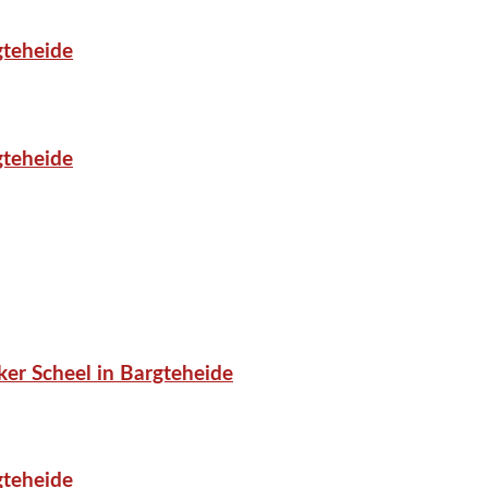
gteheide
gteheide
er Scheel in Bargteheide
gteheide