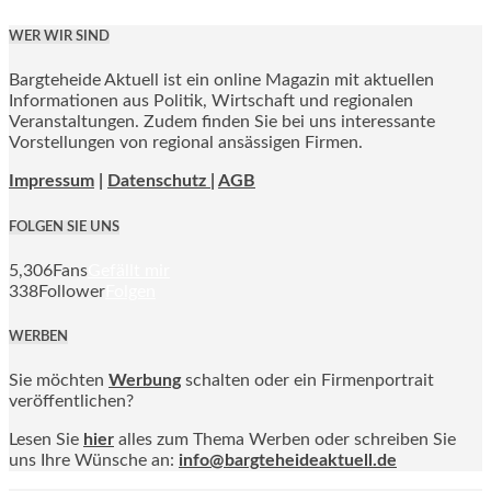
WER WIR SIND
Bargteheide Aktuell ist ein online Magazin mit aktuellen
Informationen aus Politik, Wirtschaft und regionalen
Veranstaltungen. Zudem finden Sie bei uns interessante
Vorstellungen von regional ansässigen Firmen.
Impressum
|
Datenschutz |
AGB
FOLGEN SIE UNS
5,306
Fans
Gefällt mir
338
Follower
Folgen
WERBEN
Sie möchten
Werbung
schalten oder ein Firmenportrait
veröffentlichen?
Lesen Sie
hier
alles zum Thema Werben oder schreiben Sie
uns Ihre Wünsche an:
info@bargteheideaktuell.de