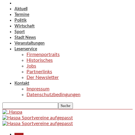
Aktuell
Termine
Politik
Wirtschaft
Sport
Stadt News
Veranstaltungen
Leserservice
Firmenportraits
Historisches
Jobs
Partnerlinks
Der Newsletter
Kontakt
Impressum
Datenschutzbedingungen
Aktuell