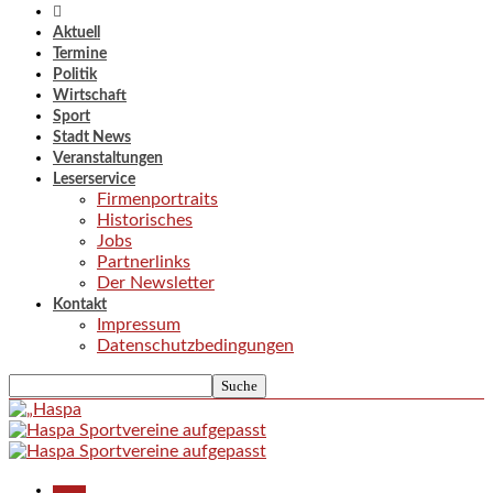
Aktuell
Termine
Politik
Wirtschaft
Sport
Stadt News
Veranstaltungen
Leserservice
Firmenportraits
Historisches
Jobs
Partnerlinks
Der Newsletter
Kontakt
Impressum
Datenschutzbedingungen
Aktuell