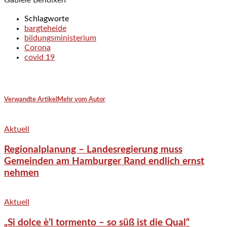
Schlagworte
bargteheide
bildungsministerium
Corona
covid 19
Verwandte Artikel
Mehr vom Autor
Aktuell
Regionalplanung – Landesregierung muss
Gemeinden am Hamburger Rand endlich ernst
nehmen
Aktuell
„Si dolce è’l tormento – so süß ist die Qual“