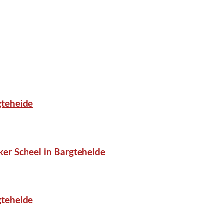
gteheide
er Scheel in Bargteheide
gteheide