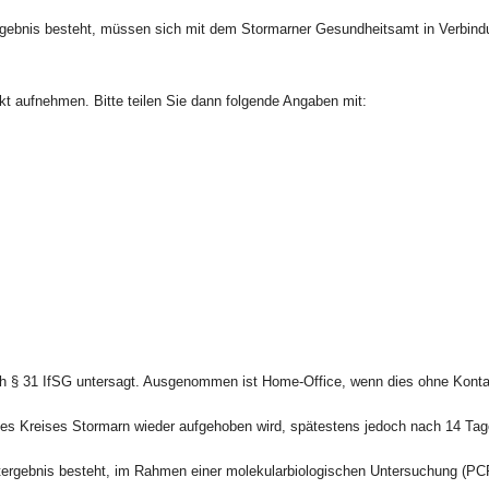
ergebnis besteht, müssen sich mit dem Stormarner Gesundheitsamt in Verbindu
t aufnehmen. Bitte teilen Sie dann folgende Angaben mit:
ach § 31 IfSG untersagt. Ausgenommen ist Home-Office, wenn dies ohne Kont
es Kreises Stormarn wieder aufgehoben wird, spätestens jedoch nach 14 Tagen
tergebnis besteht, im Rahmen einer molekularbiologischen Untersuchung (PCR