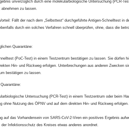
s Ergebnis unverzüglich durch eine molekularbiologische Untersuchung (PCR-Te
t abnehmen zu lassen.
orteil: Fällt der nach dem „Selbsttest“ durchgeführte Antigen-Schnelltest in 
enfalls durch ein solches Verfahren schnell überprüfen, ohne, dass die betr
glichen Quarantäne:
chnelltest (PoC-Test) in einem Testzentrum bestätigen zu lassen. Sie dürfen h
n Hin- und Rückweg erfolgen. Unterbrechungen aus anderen Zwecken sind nic
um bestätigen zu lassen.
 Quarantäne:
kularbiologische Untersuchung (PCR-Test) in einem Testzentrum oder beim Haus
g ohne Nutzung des ÖPNV und auf dem direkten Hin- und Rückweg erfolgen. 
 auf das Vorhandensein von SARS-CoV-2-Viren ein positives Ergebnis aufwe
 der Infektionsschutz des Kreises etwas anderes anordnet.