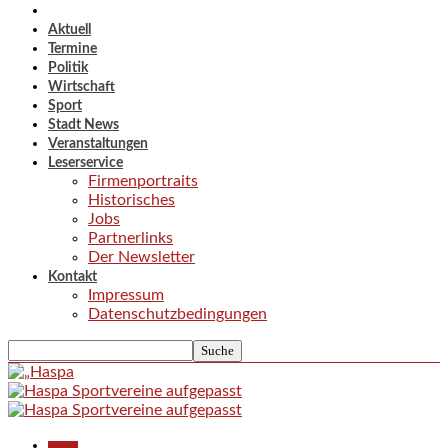
Aktuell
Termine
Politik
Wirtschaft
Sport
Stadt News
Veranstaltungen
Leserservice
Firmenportraits
Historisches
Jobs
Partnerlinks
Der Newsletter
Kontakt
Impressum
Datenschutzbedingungen
Aktuell