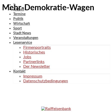
Mehr-Demokratie-Wagen
Aktuell
Termine
Politik
Wirtschaft
Sport
Stadt News
Veranstaltungen
Leserservice
Firmenportraits
Historisches
Jobs
Partnerlinks
Der Newsletter
Kontakt
Impressum
Datenschutzbedingungen