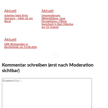
Aktuell
Aktuell
Arbeiten beim Kreis
Umorientierung,
Stormarn – Mehr als ein
Weiterbildung, neue
Beruf
Perspektiven: Offene
Sprechzeit in Bad Oldesloe
am 13. August
Aktuell
DRK Blutspenden in
Bargteheide am 12.08.2026
Kommentar schreiben (erst nach Moderation
sichtbar)