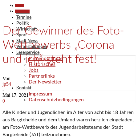
Aktuell
Gesellschaft
Aktuell
Termine
Politik
Der Gewinner des Foto-
Wirtschaft
Sport
Stadt News
Wettbewerbs „Corona
Veranstaltungen
Leserservice
und ich“ steht fest!
Firmenportraits
Historisches
Jobs
Partnerlinks
Von
Der Newsletter
jp54
Kontakt
-
Impressum
Mai 17, 2021
Datenschutzbedingungen
0
Alle Kinder und Jugendlichen im Alter von acht bis 18 Jahren
aus Bargteheide und dem Umland waren herzlich eingeladen,
am Foto-Wettbewerb des Jugendarbeitsteams der Stadt
Bargteheide (JAT) teilzunehmen.