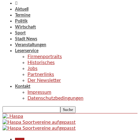
Aktuell
Termine
Politik
Wirtschaft
Sport
Stadt News
Veranstaltungen
Leserservice
Firmenportraits
Historisches
Jobs
Partnerlinks
Der Newsletter
Kontakt
Impressum
Datenschutzbedingungen
Aktuell