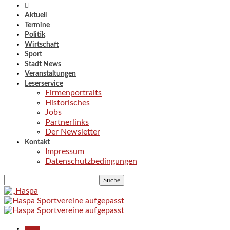
Aktuell
Termine
Politik
Wirtschaft
Sport
Stadt News
Veranstaltungen
Leserservice
Firmenportraits
Historisches
Jobs
Partnerlinks
Der Newsletter
Kontakt
Impressum
Datenschutzbedingungen
Aktuell