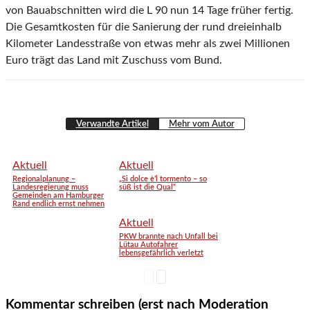
von Bauabschnitten wird die L 90 nun 14 Tage früher fertig.
Die Gesamtkosten für die Sanierung der rund dreieinhalb
Kilometer Landesstraße von etwas mehr als zwei Millionen
Euro trägt das Land mit Zuschuss vom Bund.
Verwandte Artikel
Mehr vom Autor
Aktuell
Aktuell
Regionalplanung –
„Si dolce è’l tormento – so
Landesregierung muss
süß ist die Qual“
Gemeinden am Hamburger
Rand endlich ernst nehmen
Aktuell
PKW brannte nach Unfall bei
Lütau Autofahrer
lebensgefährlich verletzt
Kommentar schreiben (erst nach Moderation