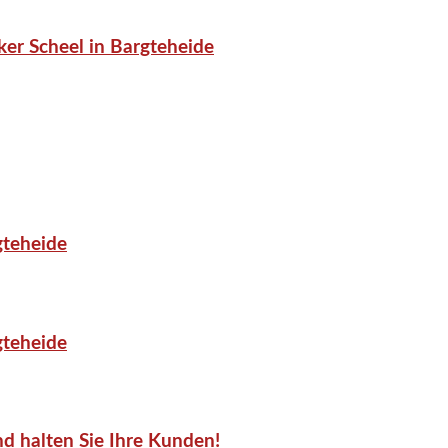
er Scheel in Bargteheide
gteheide
gteheide
d halten Sie Ihre Kunden!