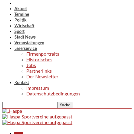
Aktuell
Termine
Politik
Wirtschaft
Sport
Stadt News
Veranstaltungen
Leserservice
Firmenportraits
Historisches
Jobs
Partnerlinks
Der Newsletter
Kontakt
Impressum
Datenschutzbedingungen
Aktuell