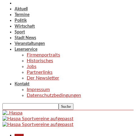
Aktuell
Termine
Politik
Wirtschaft
Sport
Stadt News
Veranstaltungen
Leserservice
Firmenportraits
Historisches
Jobs
Partnerlinks
Der Newsletter
Kontakt
Impressum
Datenschutzbedingungen
Aktuell