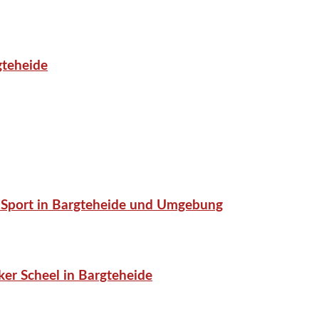
gteheide
or-Sport in Bargteheide und Umgebung
er Scheel in Bargteheide