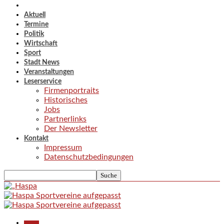
Aktuell
Termine
Politik
Wirtschaft
Sport
Stadt News
Veranstaltungen
Leserservice
Firmenportraits
Historisches
Jobs
Partnerlinks
Der Newsletter
Kontakt
Impressum
Datenschutzbedingungen
Aktuell