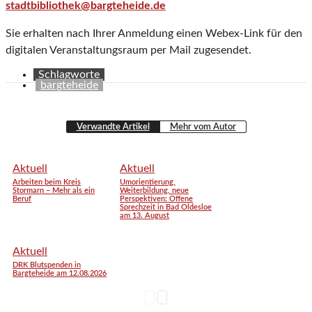
stadtbibliothek@bargteheide.de
Sie erhalten nach Ihrer Anmeldung einen Webex-Link für den
digitalen Veranstaltungsraum per Mail zugesendet.
Schlagworte
bargteheide
Verwandte Artikel
Mehr vom Autor
Aktuell
Aktuell
Arbeiten beim Kreis
Umorientierung,
Stormarn – Mehr als ein
Weiterbildung, neue
Beruf
Perspektiven: Offene
Sprechzeit in Bad Oldesloe
am 13. August
Aktuell
DRK Blutspenden in
Bargteheide am 12.08.2026