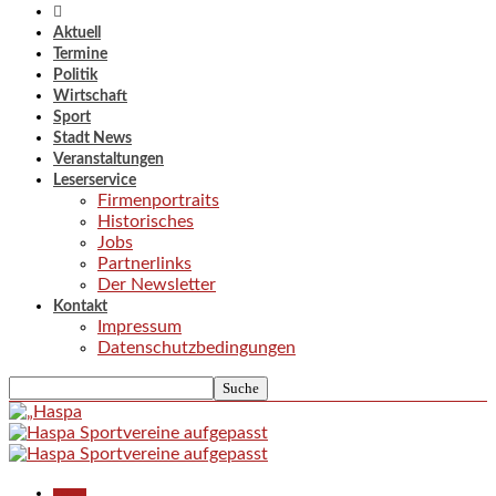
Aktuell
Termine
Politik
Wirtschaft
Sport
Stadt News
Veranstaltungen
Leserservice
Firmenportraits
Historisches
Jobs
Partnerlinks
Der Newsletter
Kontakt
Impressum
Datenschutzbedingungen
Aktuell