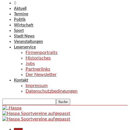
Aktuell
Termine
Politik
Wirtschaft
Sport
Stadt News
Veranstaltungen
Leserservice
Firmenportraits
Historisches
Jobs
Partnerlinks
Der Newsletter
Kontakt
Impressum
Datenschutzbedingungen
Aktuell