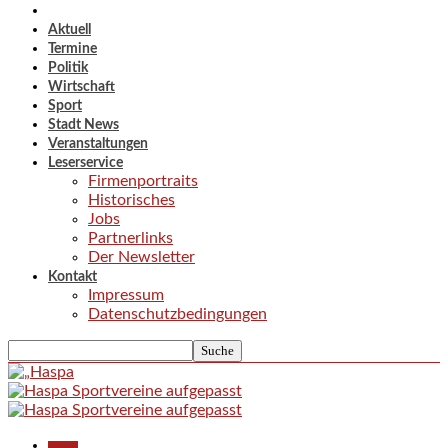
Aktuell
Termine
Politik
Wirtschaft
Sport
Stadt News
Veranstaltungen
Leserservice
Firmenportraits
Historisches
Jobs
Partnerlinks
Der Newsletter
Kontakt
Impressum
Datenschutzbedingungen
Aktuell