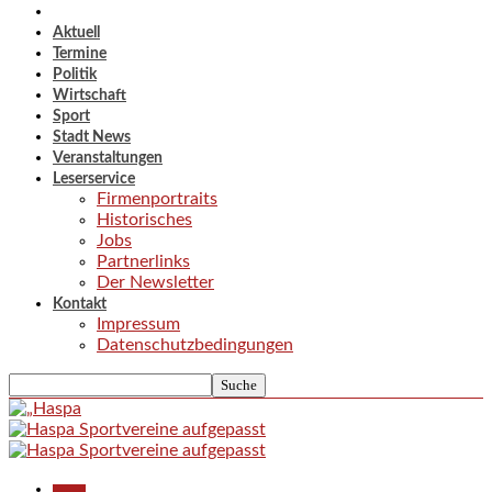
Aktuell
Termine
Politik
Wirtschaft
Sport
Stadt News
Veranstaltungen
Leserservice
Firmenportraits
Historisches
Jobs
Partnerlinks
Der Newsletter
Kontakt
Impressum
Datenschutzbedingungen
Aktuell