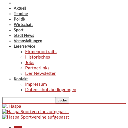
Aktuell
Termine
Politik
Wirtschaft
Sport
Stadt News
Veranstaltungen
Leserservice
Firmenportraits
Historisches
Jobs
Partnerlinks
Der Newsletter
Kontakt
Impressum
Datenschutzbedingungen
Aktuell