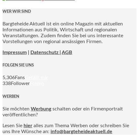
WER WIR SIND
Bargteheide Aktuell ist ein online Magazin mit aktuellen
Informationen aus Politik, Wirtschaft und regionalen
Veranstaltungen. Zudem finden Sie bei uns interessante
Vorstellungen von regional ansässigen Firmen.
Impressum
|
Datenschutz |
AGB
FOLGEN SIE UNS
5,306
Fans
Gefällt mir
338
Follower
Folgen
WERBEN
Sie möchten
Werbung
schalten oder ein Firmenportrait
veröffentlichen?
Lesen Sie
hier
alles zum Thema Werben oder schreiben Sie
uns Ihre Wünsche an:
info@bargteheideaktuell.de