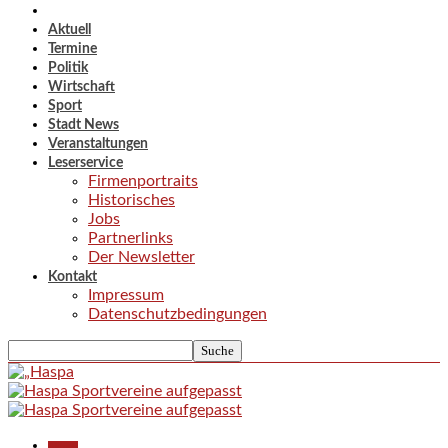
Aktuell
Termine
Politik
Wirtschaft
Sport
Stadt News
Veranstaltungen
Leserservice
Firmenportraits
Historisches
Jobs
Partnerlinks
Der Newsletter
Kontakt
Impressum
Datenschutzbedingungen
Aktuell