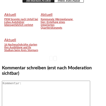
Verwandte Artikel
Mehr vom Autor
Aktuell
Aktuell
PKW brannte nach Unfall bei
Kommunale Wärmeplanung,
Lütau Autofahrer
hier: Erstellung eines
lebensgefährlich verletzt
integrierten
Quartierskonzepts
Aktuell
16 Nachwuchskräfte starten
ihre Ausbildung und ihr
Studium beim Kreis Stormarn
Kommentar schreiben (erst nach Moderation
sichtbar)