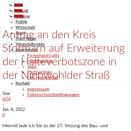
Aktuell
Politik
Aktuell
Termine
Termine
Politik
Wirtschaft
Antrag an den Kreis
Sport
Stadt News
Veranstaltungen
Stormarn auf Erweiterung
Leserservice
Firmenportraits
der Halteverbotszone in
Historisches
Jobs
der Nienwohlder Straß
Partnerlinks
Der Newsletter
Kontakt
Impressum
Von
Datenschutzbedingungen
jp54
-
Jan. 6, 2022
0
Hiermit lade ich Sie zu der 27. Sitzung des Bau- und