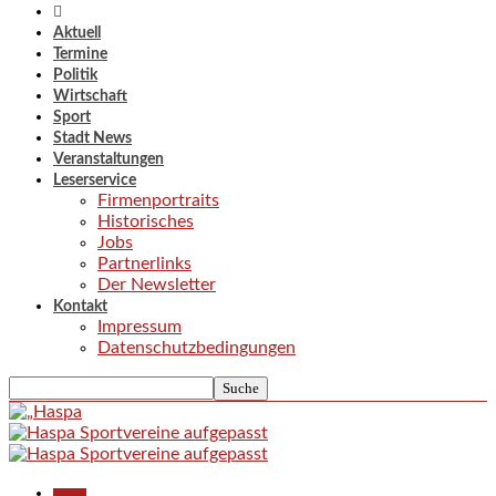
Aktuell
Termine
Politik
Wirtschaft
Sport
Stadt News
Veranstaltungen
Leserservice
Firmenportraits
Historisches
Jobs
Partnerlinks
Der Newsletter
Kontakt
Impressum
Datenschutzbedingungen
Aktuell