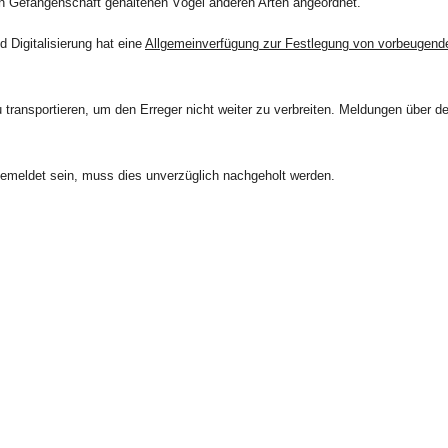
 in Gefangenschaft gehaltenen Vögel anderen Arten angeordnet.
 Digitalisierung hat eine
Allgemeinverfügung zur Festlegung von vorbeugend
transportieren, um den Erreger nicht weiter zu verbreiten. Meldungen über den
ngemeldet sein, muss dies unverzüglich nachgeholt werden.