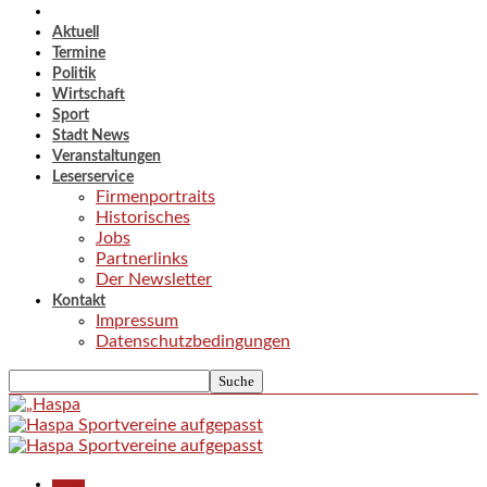
Aktuell
Termine
Politik
Wirtschaft
Sport
Stadt News
Veranstaltungen
Leserservice
Firmenportraits
Historisches
Jobs
Partnerlinks
Der Newsletter
Kontakt
Impressum
Datenschutzbedingungen
Aktuell