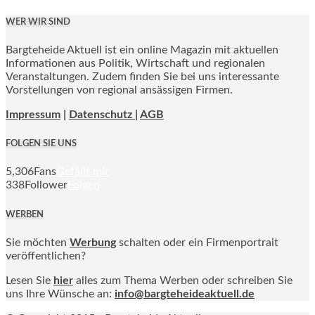
WER WIR SIND
Bargteheide Aktuell ist ein online Magazin mit aktuellen
Informationen aus Politik, Wirtschaft und regionalen
Veranstaltungen. Zudem finden Sie bei uns interessante
Vorstellungen von regional ansässigen Firmen.
Impressum
|
Datenschutz |
AGB
FOLGEN SIE UNS
5,306
Fans
Gefällt mir
338
Follower
Folgen
WERBEN
Sie möchten
Werbung
schalten oder ein Firmenportrait
veröffentlichen?
Lesen Sie
hier
alles zum Thema Werben oder schreiben Sie
uns Ihre Wünsche an:
info@bargteheideaktuell.de