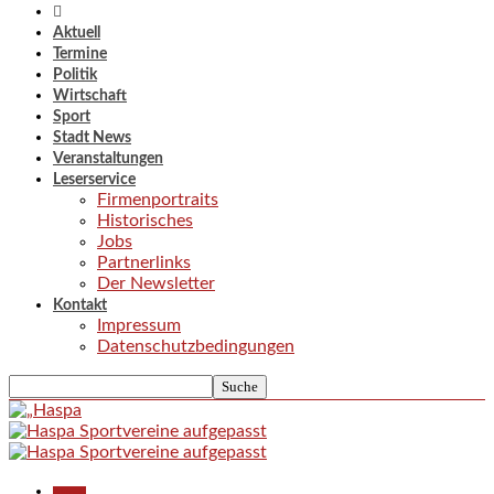
Aktuell
Termine
Politik
Wirtschaft
Sport
Stadt News
Veranstaltungen
Leserservice
Firmenportraits
Historisches
Jobs
Partnerlinks
Der Newsletter
Kontakt
Impressum
Datenschutzbedingungen
Aktuell