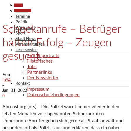
Aktuell
Polizeiberichte
Aktuell
Termine
Politik
Schockanrufe – Betrüger
Wirtschaft
Sport
Stadt News
hatten Erfolg – Zeugen
Veranstaltungen
Leserservice
gesucht
Firmenportraits
Historisches
Jobs
Partnerlinks
Von
Der Newsletter
jp54
Kontakt
-
Impressum
Jan. 31, 2022
Datenschutzbedingungen
0
Ahrensburg (ots) – Die Polizei warnt immer wieder in den
letzten Monaten vor sogenannten Schockanrufen.
Unbekannte Anrufer geben sich gerne als Staatsanwalt und
besonders oft als Polizist aus und erklären, dass ein naher