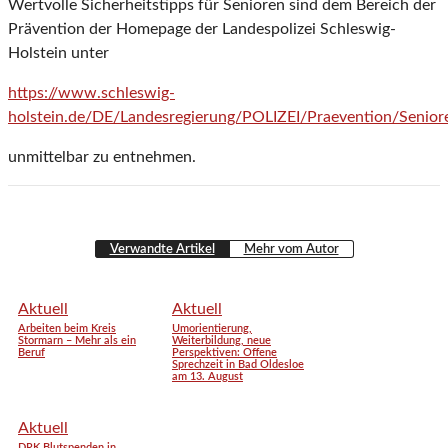
Wertvolle Sicherheitstipps für Senioren sind dem Bereich der
Prävention der Homepage der Landespolizei Schleswig-
Holstein unter
https://www.schleswig-
holstein.de/DE/Landesregierung/POLIZEI/Praevention/Senioren/
unmittelbar zu entnehmen.
Verwandte Artikel
Mehr vom Autor
Aktuell
Aktuell
Arbeiten beim Kreis
Umorientierung,
Stormarn – Mehr als ein
Weiterbildung, neue
Beruf
Perspektiven: Offene
Sprechzeit in Bad Oldesloe
am 13. August
Aktuell
DRK Blutspenden in