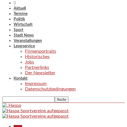
Aktuell
Termine
Politik
Wirtschaft
Sport
Stadt News
Veranstaltungen
Leserservice
Firmenportraits
Historisches
Jobs
Partnerlinks
Der Newsletter
Kontakt
Impressum
Datenschutzbedingungen
Aktuell