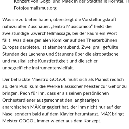
Konzert von Gogol und Maex in der Stadthalle Korntal. Fo
Fotojournalismus.org.
Was sie zu bieten haben, übersteigt die Vorstellungskraft
nahezu aller Zuschauer. „Teatro Musicomico“ heißt die
zweistündige Zwerchfell­massage, bei der kaum ein Wort
fällt. Was diese genialen Komiker auf den Theaterbühnen
Europas darbieten, ist atemberaubend. Zwei prall gefüllte
Stunden des Lachens und Staunens über die akrobatische
und musikalische Kunstfertigkeit und die schier
unbegreifliche Instrumenten­vielfalt.
Der befrackte Maestro GOGOL müht sich als Pianist redlich
ab, dem Publikum die Werke klassischer Meister zur Gehör zu
bringen. Pech für ihn, dass er als seinen persönlichen
Orchesterdiener ausgerechnet den langhaarigen
anarchischen MÄX engagiert hat, der ihm nicht nur auf der
Nase, sondern bald auf dem Klavier herumtanzt. MÄX bringt
Meister GOGOL immer wieder aus dem Konzept.