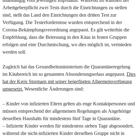
unabhängig vom jeweiligen Impfstatus. Während im Rahmen der
Arbeitgeberpflicht zwei Tests durch die Einrichtungen zu stellen
sind, stellt das Land den Einrichtungen den dritten Test zur
Verfügung. Die Testerfordernisse wurden entsprechend in der
Corona-Bekämpfungsverordnung angepasst. Es gilt weiterhin die
Empfehlung, dass die Betreuung in den Kitas in festen Gruppen
erfolgen und eine Durchmischung, wo dies möglich ist, vermieden
werden soll.
Zugleich hat das Gesundheitsministerium die Quarantäneregelung
im Kitabereich im so genannten Absonderungserlass angepasst.
Dies
hat der Kreis Stormarn mit seiner beigefügten Allgemeinverfügung
umgesetzt.
Wesentliche Änderungen sind:
– Kinder von infizierten Eltern gelten als enge Kontaktpersonen und
müssen entsprechend der allgemeinen Regelungen als Angehörige
desselben Haushalts für mindestens fünf Tage in Quarantäne.
–
Infizierte Kinder werden für mindestens sieben Tage abgesondert,
während die nicht-infizierten Kinder derselben Gruppe nicht in