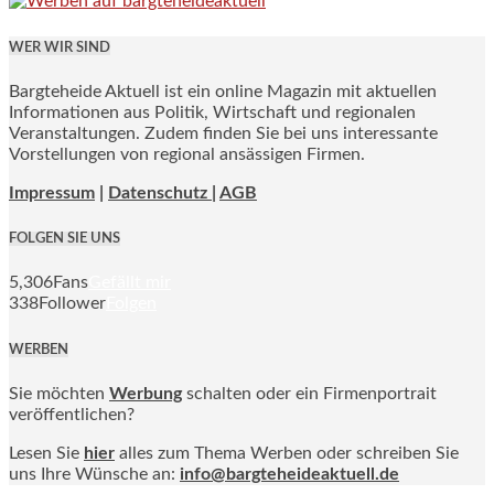
WER WIR SIND
Bargteheide Aktuell ist ein online Magazin mit aktuellen
Informationen aus Politik, Wirtschaft und regionalen
Veranstaltungen. Zudem finden Sie bei uns interessante
Vorstellungen von regional ansässigen Firmen.
Impressum
|
Datenschutz |
AGB
FOLGEN SIE UNS
5,306
Fans
Gefällt mir
338
Follower
Folgen
WERBEN
Sie möchten
Werbung
schalten oder ein Firmenportrait
veröffentlichen?
Lesen Sie
hier
alles zum Thema Werben oder schreiben Sie
uns Ihre Wünsche an:
info@bargteheideaktuell.de