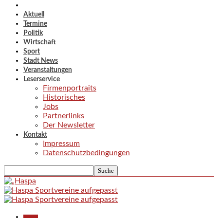
Aktuell
Termine
Politik
Wirtschaft
Sport
Stadt News
Veranstaltungen
Leserservice
Firmenportraits
Historisches
Jobs
Partnerlinks
Der Newsletter
Kontakt
Impressum
Datenschutzbedingungen
Aktuell