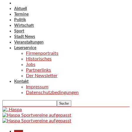
Aktuell
Termine
Politik
Wirtschaft
Sport
Stadt News
Veranstaltungen
Leserservice
Firmenportraits
Historisches
Jobs
Partnerlinks
Der Newsletter
Kontakt
Impressum
Datenschutzbedingungen
Aktuell