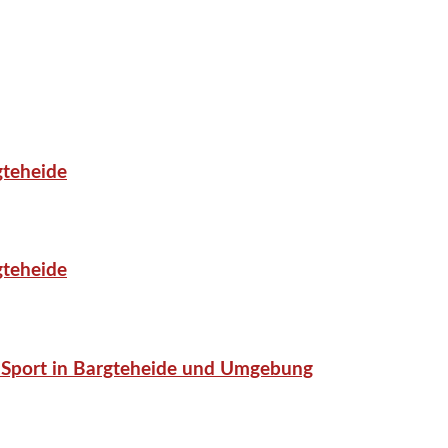
gteheide
gteheide
or-Sport in Bargteheide und Umgebung