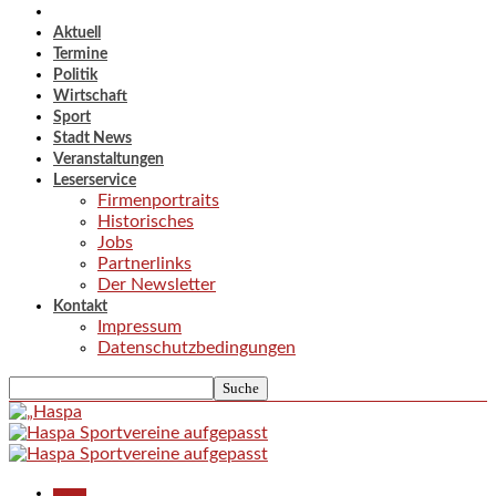
Aktuell
Termine
Politik
Wirtschaft
Sport
Stadt News
Veranstaltungen
Leserservice
Firmenportraits
Historisches
Jobs
Partnerlinks
Der Newsletter
Kontakt
Impressum
Datenschutzbedingungen
Aktuell