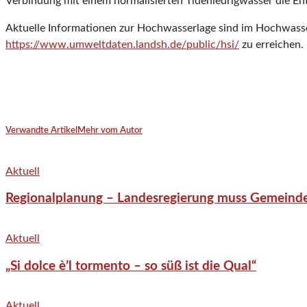
Verbindung mit einem normalisierten Tideniedrigwasser die En
Aktuelle Informationen zur Hochwasserlage sind im Hochwasser
https://www.umweltdaten.landsh.de/public/hsi/
zu erreichen.
Verwandte Artikel
Mehr vom Autor
Aktuell
Regionalplanung – Landesregierung muss Gemeind
Aktuell
„Si dolce è’l tormento – so süß ist die Qual“
Aktuell