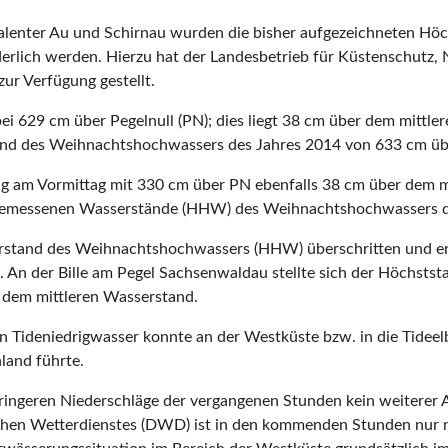
alenter Au und Schirnau wurden die bisher aufgezeichneten Höc
rlich werden. Hierzu hat der Landesbetrieb für Küstenschutz,
ur Verfügung gestellt.
bei 629 cm über Pegelnull (PN); dies liegt 38 cm über dem mit
tand des Weihnachtshochwas­sers des Jahres 2014 von 633 cm üb
n lag am Vormittag mit 330 cm über PN ebenfalls 38 cm über de
e gemessenen Wasserstände (HHW) des Weihnachtshochwassers d
erstand des Weihnachtshoch­wassers (HHW) überschritten und e
 An der Bille am Pegel Sachsenwaldau stellte sich der Höchst
 dem mittleren Wasserstand.
Tideniedrigwasser konnte an der Westküste bzw. in die Tideelb
land führte.
eringeren Niederschläge der vergangenen Stunden kein weiterer A
chen Wetterdienstes (DWD) ist in den kommenden Stunden nur no