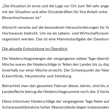
„Die Situation ist ernst und die Lage vor Ort zum Teil sehr a
mit der Situation und allen Einsatzkräften für ihre Arbeit unt
Binnenhochwasser ist.“
Albrecht verwies auf die besonderen Herausforderungen für Sc
Hochwasser bedroht. Um sie als Lebens- und Wirtschaftsraum zu
organisiert werden. Das ist eine Mammutaufgabe der Daseinsvor
Die aktuelle Entwicklung im Überblick:
Die Niederschlagsmengen der vergangenen sieben Tage überstie
Woche waren die Niederschläge in Teilen des Landes bis zu do
innerhalb nur einer Woche erreicht. Der Schwerpunkt der Nied
Eckernförde, Neumünster und Steinburg.
Betrachtet man den gesam­ten Februar dieses Jahres, sind bis 
Landesfläche betrug die Niederschlagssumme noch das 3-fache d
Diese intensiven Niederschläge der vergangenen Tage fielen a
Schwerpunktbereiche hoher Wasserstände liegen insbesondere a