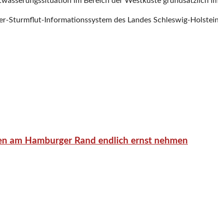
twässerungssituation im Be­reich der Westküste grundsätzlich i
-Sturmflut-Informations­system des Landes Schleswig-Holstein z
en am Hamburger Rand endlich ernst nehmen