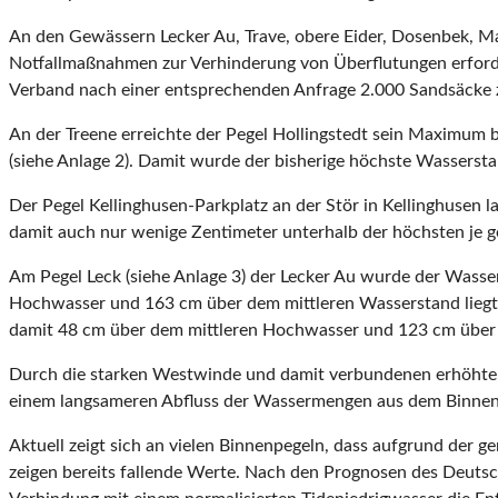
An den Gewässern Lecker Au, Trave, obere Eider, Dosenbek, M
Notfallmaßnahmen zur Verhinderung von Überflutungen erforde
Verband nach einer entsprechenden Anfrage 2.000 Sandsäcke z
An der Treene erreichte der Pegel Hollingstedt sein Maximum 
(siehe Anlage 2). Damit wurde der bisherige höchste Wassers
Der Pegel Kellinghusen-Parkplatz an der Stör in Kellinghuse
damit auch nur wenige Zentimeter unterhalb der höchsten j
Am Pegel Leck (siehe Anlage 3) der Lecker Au wurde der Wass
Hochwasser und 163 cm über dem mittleren Wasserstand liegt.
damit 48 cm über dem mittleren Hochwasser und 123 cm über
Durch die starken Westwinde und damit verbundenen er­höhten 
einem langsameren Abfluss der Wassermengen aus dem Binnen
Aktuell zeigt sich an vielen Binnenpegeln, dass aufgrund der g
zeigen bereits fallende Werte. Nach den Prognosen des Deuts