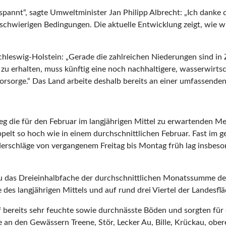
ngespannt“, sagte Umweltminister Jan Philipp Albrecht: „Ich dan
er schwierigen Bedingungen. Die aktuelle Entwicklung zeigt, wie
hleswig-Holstein: „Gerade die zahlreichen Niederungen sind in 
 erhalten, muss künftig eine noch nachhaltigere, wasserwirtsch
sorge.“ Das Land arbeite deshalb bereits an einer umfassenden 
g die für den Februar im langjährigen Mittel zu erwartenden Me
ppelt so hoch wie in einem durchschnittlichen Februar. Fast im
erschläge von vergangenem Freitag bis Montag früh lag insbeso
zu das Dreieinhalbfache der durchschnittlichen Monats­summe des
es langjährigen Mittels und auf rund drei Viertel der Landesflä
uf bereits sehr feuchte sowie durchnässte Böden und sorgten f
n den Gewässern Treene, Stör, Lecker Au, Bille, Krückau, obere